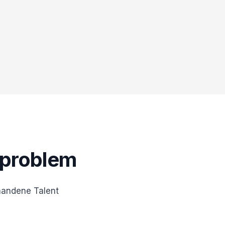
mproblem
handene Talent