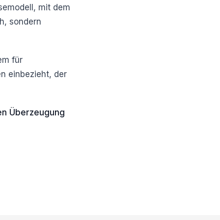
semodell, mit dem
ch, sondern
em für
n einbezieht, der
lben Überzeugung