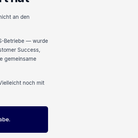
nicht an den
S-Betriebe — wurde
ustomer Success,
eine gemeinsame
ielleicht noch mit
abe.