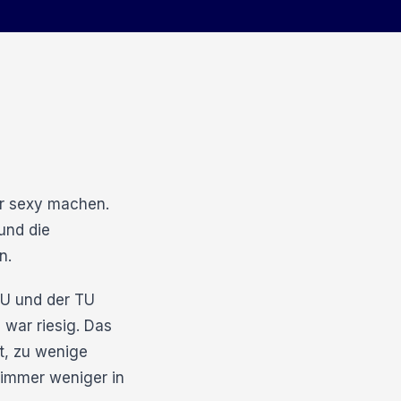
der sexy machen.
und die
n.
HU und der TU
war riesig. Das
t, zu wenige
n immer weniger in